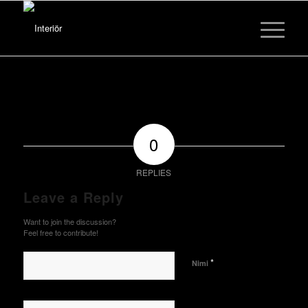
0
REPLIES
Leave a Reply
Want to join the discussion?
Feel free to contribute!
*
Nimi