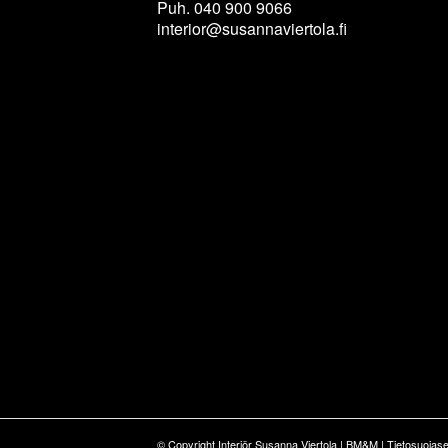
Puh. 040 900 9066
interior@susannaviertola.fi
© Copyright Interiör Susanna Viertola |
BM&M
|
Tietosuojase