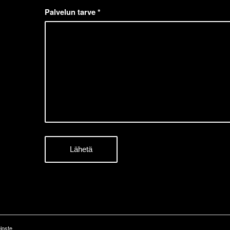
Palvelun tarve
*
loste