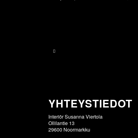
YHTEYS­TIEDOT
Interiör Susanna Viertola
Ollilantie 13
29600 Noormarkku