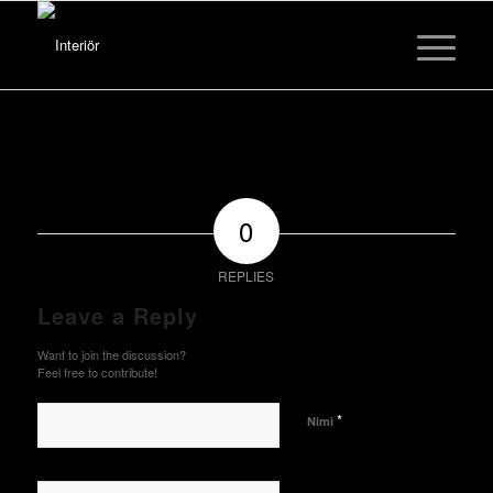
0
REPLIES
Leave a Reply
Want to join the discussion?
Feel free to contribute!
*
Nimi